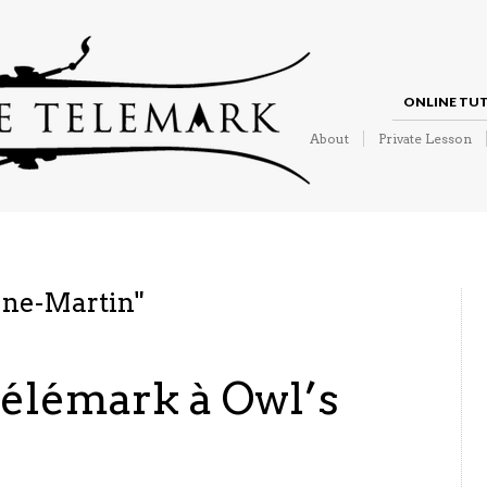
ONLINE TU
About
Private Lesson
ne-Martin
"
Télémark à Owl’s