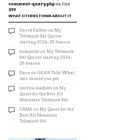
comment-query.php
on line
399
WHAT OTHERS THINK ABOUT IT
David Dalbec
on
My
Telemark Ski Quiver
starting 2024-25 Season
komputer
on
My Telemark
Ski Quiver starting 2024-
25 Season
Dave
on
GEAR Talk: What
skis should you get
exotica leathers
on
My
Quest for the Best All
Mountain Telemark Ski
CRMS
on
My Quest for the
Best All Mountain
Telemark Ski