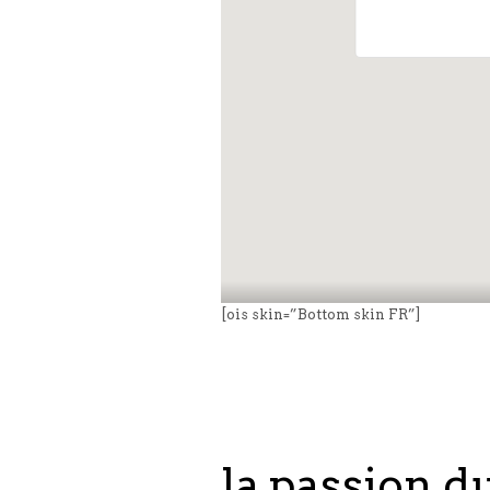
[ois skin=”Bottom skin FR”]
la passion d