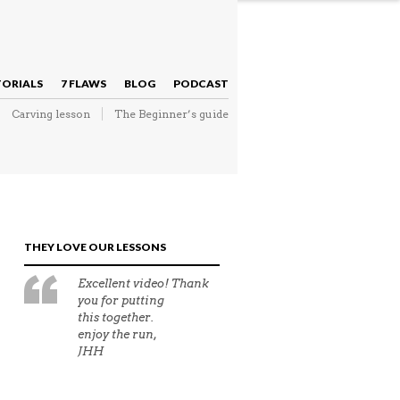
NAVIGATION
TORIALS
7 FLAWS
BLOG
PODCAST
Carving lesson
The Beginner’s guide
NAVIGATION
THEY LOVE OUR LESSONS
Very good video!! Helps
a lot to improve even if
you're an advanced tele-
skier!!
Thanks again
Pascal F.