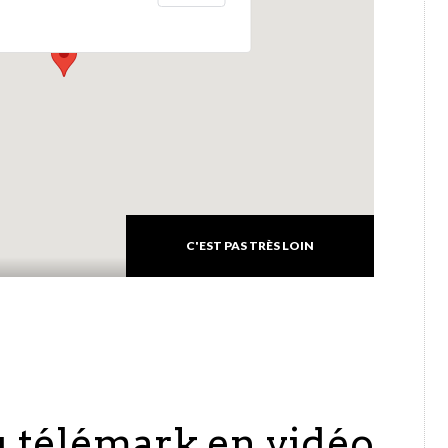
C'EST PAS TRÈS LOIN
u télémark en vidéo